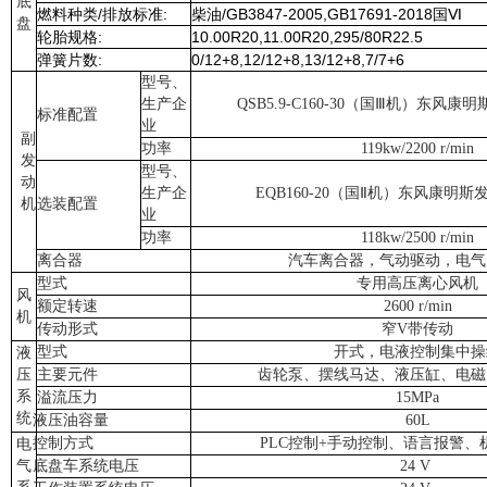
底
燃料种类
/
排放标准:
柴油
/
GB3847-2005,GB17691-2018国Ⅵ
盘
轮胎规格:
10.00R20,11.00R20,295/80R22.5
弹簧片数:
0/12+8,12/12+8,13/12+8,7/7+6
型号、
生产企
QSB5.9-C160-30
（国
Ⅲ
机）东风康明
标准配置
业
副
功率
11
9
kw/2
2
00
r/min
发
型号、
动
生产企
EQB160-20（国Ⅱ机）东风康明
机
选装配置
业
功率
118kw/2500
r/min
离合器
汽车离合器，气动驱动，电气
型式
专用高压离心风机
风
额定转速
2600
r/min
机
传动形式
窄V带传动
型式
开式，电液控制集中操
液
压
主要元件
齿轮泵、摆线马达、液压缸、电磁
系
溢流压力
15MPa
统
液压油容量
60L
控制方式
PLC控制+手动控制、语言报警、
电
气
底盘车系统电压
24 V