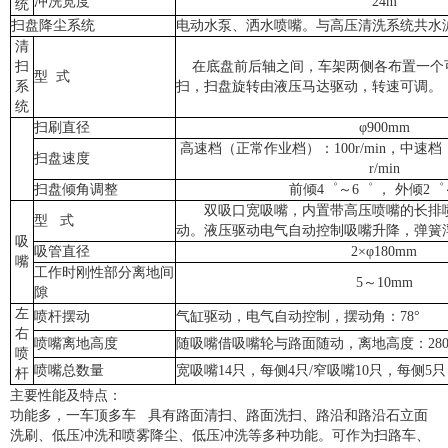
冲洗宽度
24m
统
扫盘降尘系统
电动水泵、洒水喷嘴。与高压清洗系统共水
清
扫
在底盘前后轴之间，车架两侧各布置一个
型 式
系
扫，扫盘旋转由液压马达驱动，转速可调。
统
扫刷直径
φ
900mm
高速档（正常作业档）：
100r/min
，中速档
扫盘速度
r/min
扫盘倾角调整
前倾
4
゜～
6
゜ ， 外倾
2
゜
双吸口宽吸嘴，内置带高压喷嘴的长排
型 式
动。液压驱动电气自动控制吸嘴升降，弹簧
吸
吸管直径
2×
φ
180mm
嘴
工作时刚性部分离地间
5
～
10mm
隙
左
喷杆摆动
气缸驱动，电气自动控制，摆动角：
78
°
右
喷嘴离地高度
随吸嘴借吸嘴轮与路面随动，离地高度：
28
喷
喷嘴总数量
宽吸嘴
14
只，每侧
4
只
/
窄吸嘴
10
只，每侧
5
只
杆
主要性能及特点：
功能多，一车顶多车 具有路面清扫、路面洗扫、路沿和路沿石立面
洗刷、低压冲洗和喷雾降尘、低压冲洗等多种功能。可作为扫路车、