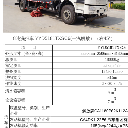
8吨洗扫车 YYD5181TXSC6(一汽解放）（右45°）
项 目
YYD5181TXSC6
外形尺寸（长×宽×高）
8830mm
×
2506mm
×
3180mm
总质量
1800
0kg
额定质量
5375,5475
整备质量
12430,12330
洗扫宽度
≥
3.5
m
作业速度
3～20 km/h
3
清水箱容积
9 m
3
垃圾箱容积
7 m
底盘型号、类别、生产
解放牌CA1180P62K1L2A
企业
汽
发动机型号、生产企业
CA4DK1-22E6 汽车集团
车
发动机额定功率
165(kw)/224马力(PS