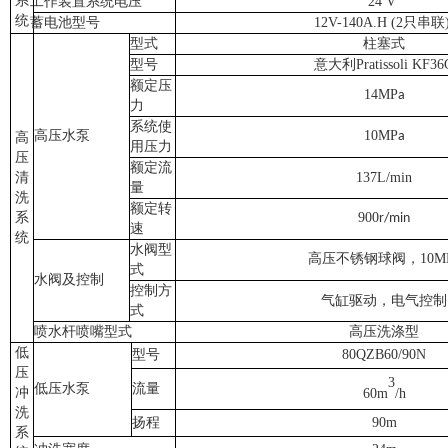
系
工作装置系统电压
24 V
统
蓄电池型号
12V-140A.H (2只串联
型式
柱塞式
型号
意大利
Pratissoli KF36
额定压
14MP
a
力
系统使
高压水泵
10MP
a
高
用压力
压
额定流
清
137L/min
量
洗
额定转
系
900
r/min
速
统
水阀型
高压不锈钢球阀，
10M
式
水阀及控制
控制方
气缸驱动，电气控制
式
喷水杆喷嘴型式
高压洗涤型
低
型号
80QZB60/90
N
压
3
低压水泵
流量
冲
60m
/h
洗
扬程
90m
系